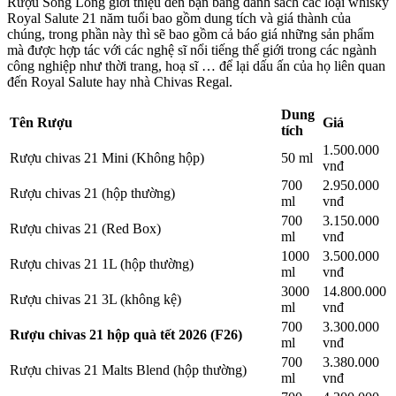
Rượu Song Long giới thiệu đến bạn bảng danh sách các loại whisky
Royal Salute 21 năm tuổi bao gồm dung tích và giá thành của
chúng, trong phần này thì sẽ bao gồm cả báo giá những sản phẩm
mà được hợp tác với các nghệ sĩ nổi tiếng thế giới trong các ngành
công nghiệp như thời trang, hoạ sĩ … để lại dấu ấn của họ liên quan
đến Royal Salute hay nhà Chivas Regal.
Dung
Tên Rượu
Giá
tích
1.500.000
Rượu chivas 21 Mini (Không hộp)
50 ml
vnđ
700
2.950.000
Rượu chivas 21 (hộp thường)
ml
vnđ
700
3.150.000
Rượu chivas 21 (Red Box)
ml
vnđ
1000
3.500.000
Rượu chivas 21 1L (hộp thường)
ml
vnđ
3000
14.800.000
Rượu chivas 21 3L (không kệ)
ml
vnđ
700
3.300.000
Rượu chivas 21 hộp quà tết 2026 (F26)
ml
vnđ
700
3.380.000
Rượu chivas 21 Malts Blend (hộp thường)
ml
vnđ