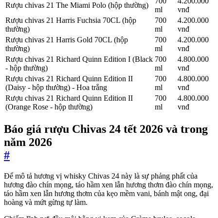
700
4.200.000
Rượu chivas 21 The Miami Polo (hộp thường)
ml
vnđ
Rượu chivas 21 Harris Fuchsia 70CL (hộp
700
4.200.000
thường)
ml
vnđ
Rượu chivas 21 Harris Gold 70CL (hộp
700
4.200.000
thường)
ml
vnđ
Rượu chivas 21 Richard Quinn Edition I (Black
700
4.800.000
- hộp thường)
ml
vnđ
Rượu chivas 21 Richard Quinn Edition II
700
4.800.000
(Daisy - hộp thường) - Hoa trắng
ml
vnđ
Rượu chivas 21 Richard Quinn Edition II
700
4.800.000
(Orange Rose - hộp thường)
ml
vnđ
Báo giá rượu Chivas 24 tết 2026 và trong
năm 2026
#
Để mô tả hương vị whisky Chivas 24 này là sự phảng phất của
hương đào chín mọng, táo hầm xen lẫn hương thơm đào chín mọng,
táo hầm xen lẫn hương thơm của kẹo mềm vani, bánh mật ong, đại
hoàng và mứt gừng tự làm.