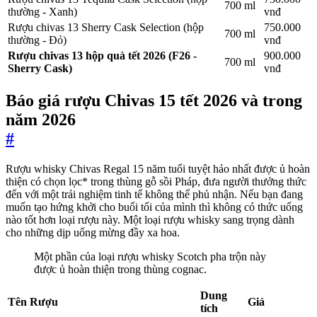
700 ml
thường - Xanh)
vnđ
Rượu chivas 13 Sherry Cask Selection (hộp
750.000
700 ml
thường - Đỏ)
vnđ
Rượu chivas 13 hộp quà tết 2026 (F26 -
900.000
700 ml
Sherry Cask)
vnđ
Báo giá rượu Chivas 15 tết 2026 và trong
năm 2026
#
Rượu whisky Chivas Regal 15 năm tuổi tuyệt hảo nhất được ủ hoàn
thiện có chọn lọc* trong thùng gỗ sồi Pháp, đưa người thưởng thức
đến với một trải nghiệm tinh tế không thể phủ nhận. Nếu bạn đang
muốn tạo hứng khởi cho buổi tối của mình thì không có thức uống
nào tốt hơn loại rượu này. Một loại rượu whisky sang trọng dành
cho những dịp uống mừng đầy xa hoa.
Một phần của loại rượu whisky Scotch pha trộn này
được ủ hoàn thiện trong thùng cognac.
Dung
Tên Rượu
Giá
tích