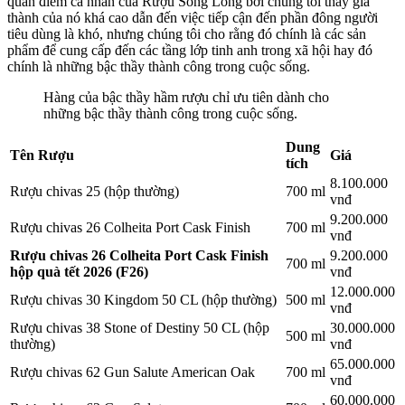
quan điểm cá nhân của Rượu Song Long bởi chúng tôi thấy giá
thành của nó khá cao dẫn đến việc tiếp cận đến phần đông người
tiêu dùng là khó, nhưng chúng tôi cho rằng đó chính là các sản
phẩm để cung cấp đến các tầng lớp tinh anh trong xã hội hay đó
chính là những bậc thầy thành công trong cuộc sống.
Hàng của bậc thầy hầm rượu chỉ ưu tiên dành cho
những bậc thầy thành công trong cuộc sống.
Dung
Tên Rượu
Giá
tích
8.100.000
Rượu chivas 25 (hộp thường)
700 ml
vnđ
9.200.000
Rượu chivas 26 Colheita Port Cask Finish
700 ml
vnđ
Rượu chivas 26 Colheita Port Cask Finish
9.200.000
700 ml
hộp quà tết 2026 (F26)
vnđ
12.000.000
Rượu chivas 30 Kingdom 50 CL (hộp thường)
500 ml
vnđ
Rượu chivas 38 Stone of Destiny 50 CL (hộp
30.000.000
500 ml
thường)
vnđ
65.000.000
Rượu chivas 62 Gun Salute American Oak
700 ml
vnđ
60.000.000