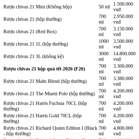
1.500.000
Rượu chivas 21 Mini (Không hộp)
50 ml
vnđ
700
2.950.000
Rượu chivas 21 (hộp thường)
ml
vnđ
700
3.150.000
Rượu chivas 21 (Red Box)
ml
vnđ
1000
3.500.000
Rượu chivas 21 1L (hộp thường)
ml
vnđ
3000
14.800.000
Rượu chivas 21 3L (không kệ)
ml
vnđ
700
3.300.000
Rượu chivas 21 hộp quà tết 2026 (F26)
ml
vnđ
700
3.380.000
Rượu chivas 21 Malts Blend (hộp thường)
ml
vnđ
700
4.200.000
Rượu chivas 21 The Miami Polo (hộp thường)
ml
vnđ
Rượu chivas 21 Harris Fuchsia 70CL (hộp
700
4.200.000
thường)
ml
vnđ
Rượu chivas 21 Harris Gold 70CL (hộp
700
4.200.000
thường)
ml
vnđ
Rượu chivas 21 Richard Quinn Edition I (Black
700
4.800.000
- hộp thường)
ml
vnđ