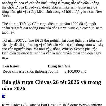
nhoáng xa hoa và các sân khấu tráng lệ mang sức hấp dẫn không
thể chối từ của Broadway, dòng rượu whisky sang trọng này đã
từng nắm giữ vị trí đầy kiêu hãnh trong xã hội thượng lưu của New
York.
Thế nhưng Thời kỳ Cấm rượu diễn ra từ năm 1920 đã đột ngột
chấm dứt thời đại hoàng kim của dòng rượu whisky Scotch 25 năm
tuổi này.
Tới năm 2007, chúng tôi đã thử nghiệm lại công thức pha trộn xuất
sắc này để tái tạo hương vị và kết cấu vốn có của dòng rượu whisky
cao cấp nguyên bản. Và như vậy, dòng Whisky Scotch pha trộn
kinh điển đã được tái sinh và vẫn là một huyền thoại cho đến ngày
nay.
Tên Rượu
Dung tích
Giá
Rượu chivas 25 (hộp thường)
700 ml
8.100.000 vnđ
Báo giá rượu Chivas 26 tết 2026 và trong
năm 2026
#
Rượu Chivas 26 Colheita Port Cask Finish là dòng Whisky thượng