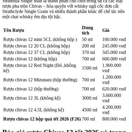
Strathisla Single Malt là thành phần chủ chốt trong tất cả các loại
rượu pha trộn Chivas – hòa quyện với whisky ngũ cốc đơn cất
Strathclyde Single Grain và nhiều thành phần khác để chế tác nên
một chai whisky êm dịu tột bậc.
Dung
Tên Rượu
Giá
tích
Rượu chivas 12 mini 5CL (không hộp )
50 ml
100.000 vnđ
Rượu chivas 12 20 CL (không hộp)
200 ml
245.000 vnđ
Rượu chivas 12 37 CL (không hộp)
370 ml
345.000 vnđ
Rượu chivas 12 (không hộp)
700 ml
600.000 vnđ
Rượu chivas 12 Red Night (Đỏ ,không
1.900.000
1500 ml
kệ)
vnđ
1.200.000
Rượu chivas 12 Mizunara (hộp thường)
700 ml
vnđ
Rượu chivas 12 (hộp thường)
700 ml
620.000 vnđ
3.600.000
Rượu chivas 12 3L (không kệ)
3000 ml
vnđ
4.200.000
Rượu chivas 12 4.5L (không kệ)
4500 ml
vnđ
Rượu chivas 12 hộp quà tết 2026 (F26)
700 ml
800.000 vnđ