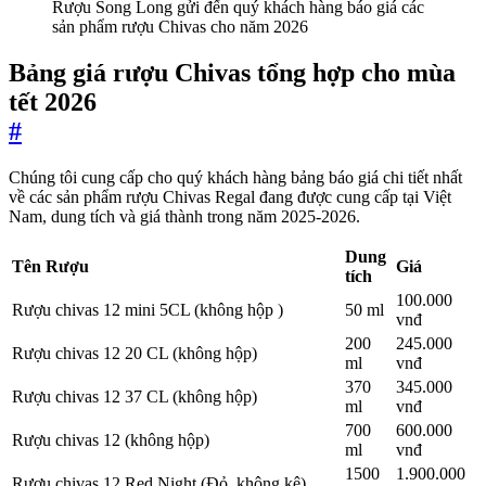
Rượu Song Long gửi đến quý khách hàng báo giá các
sản phẩm rượu Chivas cho năm 2026
Bảng giá rượu Chivas tổng hợp cho mùa
tết 2026
#
Chúng tôi cung cấp cho quý khách hàng bảng báo giá chi tiết nhất
về các sản phẩm rượu Chivas Regal đang được cung cấp tại Việt
Nam, dung tích và giá thành trong năm 2025-2026.
Dung
Tên Rượu
Giá
tích
100.000
Rượu chivas 12 mini 5CL (không hộp )
50 ml
vnđ
200
245.000
Rượu chivas 12 20 CL (không hộp)
ml
vnđ
370
345.000
Rượu chivas 12 37 CL (không hộp)
ml
vnđ
700
600.000
Rượu chivas 12 (không hộp)
ml
vnđ
1500
1.900.000
Rượu chivas 12 Red Night (Đỏ ,không kệ)