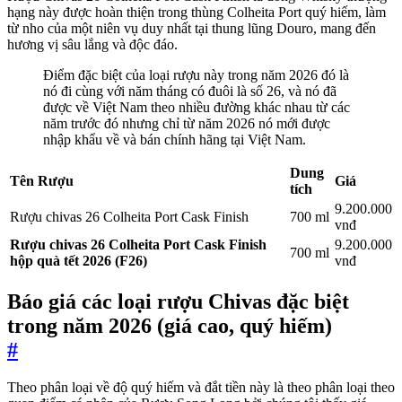
hạng này được hoàn thiện trong thùng Colheita Port quý hiếm, làm
từ nho của một niên vụ duy nhất tại thung lũng Douro, mang đến
hương vị sâu lắng và độc đáo.
Điểm đặc biệt của loại rượu này trong năm 2026 đó là
nó đi cùng với năm tháng có đuôi là số 26, và nó đã
được về Việt Nam theo nhiều đường khác nhau từ các
năm trước đó nhưng chỉ từ năm 2026 nó mới được
nhập khẩu về và bán chính hãng tại Việt Nam.
Dung
Tên Rượu
Giá
tích
9.200.000
Rượu chivas 26 Colheita Port Cask Finish
700 ml
vnđ
Rượu chivas 26 Colheita Port Cask Finish
9.200.000
700 ml
hộp quà tết 2026 (F26)
vnđ
Báo giá các loại rượu Chivas đặc biệt
trong năm 2026 (giá cao, quý hiếm)
#
Theo phân loại về độ quý hiếm và đắt tiền này là theo phân loại theo