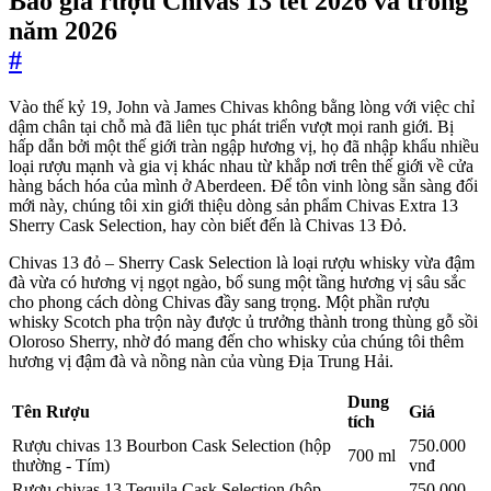
Báo giá rượu Chivas 13 tết 2026 và trong
năm 2026
#
Vào thế kỷ 19, John và James Chivas không bằng lòng với việc chỉ
dậm chân tại chỗ mà đã liên tục phát triển vượt mọi ranh giới. Bị
hấp dẫn bởi một thế giới tràn ngập hương vị, họ đã nhập khẩu nhiều
loại rượu mạnh và gia vị khác nhau từ khắp nơi trên thế giới về cửa
hàng bách hóa của mình ở Aberdeen. Để tôn vinh lòng sẵn sàng đổi
mới này, chúng tôi xin giới thiệu dòng sản phẩm Chivas Extra 13
Sherry Cask Selection, hay còn biết đến là Chivas 13 Đỏ.
Chivas 13 đỏ – Sherry Cask Selection là loại rượu whisky vừa đậm
đà vừa có hương vị ngọt ngào, bổ sung một tầng hương vị sâu sắc
cho phong cách dòng Chivas đầy sang trọng. Một phần rượu
whisky Scotch pha trộn này được ủ trưởng thành trong thùng gỗ sồi
Oloroso Sherry, nhờ đó mang đến cho whisky của chúng tôi thêm
hương vị đậm đà và nồng nàn của vùng Địa Trung Hải.
Dung
Tên Rượu
Giá
tích
Rượu chivas 13 Bourbon Cask Selection (hộp
750.000
700 ml
thường - Tím)
vnđ
Rượu chivas 13 Tequila Cask Selection (hộp
750.000