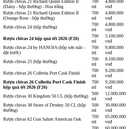
Rượu chivas 21 Richard Quinn Edition II
700
4.800.000
(Daisy - hộp thường) - Hoa trắng
ml
vnđ
Rượu chivas 21 Richard Quinn Edition II
700
4.800.000
(Orange Rose - hộp thường)
ml
vnđ
700
4.800.000
Rượu chivas 24 (hộp thường)
ml
vnđ
700
5.100.000
Rượu chivas 24 hộp quà tết 2026 (F26)
ml
vnđ
Rượu chivas 24 by HANOIA (hộp sơn mài -
700
9.800.000
đặt trước)
ml
vnđ
700
8.100.000
Rượu chivas 25 (hộp thường)
ml
vnđ
700
9.200.000
Rượu chivas 26 Colheita Port Cask Finish
ml
vnđ
Rượu chivas 26 Colheita Port Cask Finish
700
9.200.000
hộp quà tết 2026 (F26)
ml
vnđ
500
12.000.000
Rượu chivas 30 Kingdom 50 CL (hộp thường)
ml
vnđ
Rượu chivas 38 Stone of Destiny 50 CL (hộp
500
30.000.000
thường)
ml
vnđ
700
65.000.000
Rượu chivas 62 Gun Salute American Oak
ml
vnđ
700
60.000.000