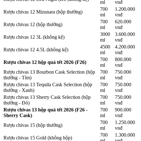
ml
vnđ
700
1.200.000
Rượu chivas 12 Mizunara (hộp thường)
ml
vnđ
700
620.000
Rượu chivas 12 (hộp thường)
ml
vnđ
3000
3.600.000
Rượu chivas 12 3L (không kệ)
ml
vnđ
4500
4.200.000
Rượu chivas 12 4.5L (không kệ)
ml
vnđ
700
800.000
Rượu chivas 12 hộp quà tết 2026 (F26)
ml
vnđ
Rượu chivas 13 Bourbon Cask Selection (hộp
700
750.000
thường - Tím)
ml
vnđ
Rượu chivas 13 Tequila Cask Selection (hộp
700
750.000
thường - Xanh)
ml
vnđ
Rượu chivas 13 Sherry Cask Selection (hộp
700
750.000
thường - Đỏ)
ml
vnđ
Rượu chivas 13 hộp quà tết 2026 (F26 -
700
900.000
Sherry Cask)
ml
vnđ
700
1.250.000
Rượu chivas 15 (hộp thường)
ml
vnđ
700
1.300.000
Rượu chivas 15 Gold (không hộp)
ml
vnđ