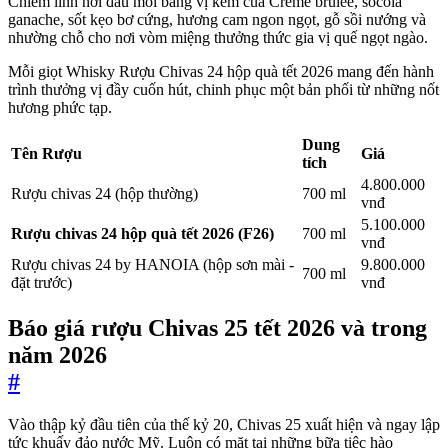
Chiếm lĩnh nơi đầu môi bằng vị kem của Crème brulee, socola
ganache, sốt kẹo bơ cứng, hương cam ngon ngọt, gỗ sồi nướng và
nhường chỗ cho nơi vòm miệng thưởng thức gia vị quế ngọt ngào.
Mỗi giọt Whisky Rượu Chivas 24 hộp quà tết 2026 mang đến hành
trình thưởng vị đầy cuốn hút, chinh phục một bản phối từ những nốt
hương phức tạp.
Dung
Tên Rượu
Giá
tích
4.800.000
Rượu chivas 24 (hộp thường)
700 ml
vnđ
5.100.000
Rượu chivas 24 hộp quà tết 2026 (F26)
700 ml
vnđ
Rượu chivas 24 by HANOIA (hộp sơn mài -
9.800.000
700 ml
đặt trước)
vnđ
Báo giá rượu Chivas 25 tết 2026 và trong
năm 2026
#
Vào thập kỷ đầu tiên của thế kỷ 20, Chivas 25 xuất hiện và ngay lập
tức khuấy đảo nước Mỹ. Luôn có mặt tại những bữa tiệc hào