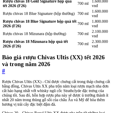
Rượu chivas 18 Gold Signature hộp quà
1.600.000
700 ml
tết 2026 (F26)
vnđ
1.600.000
Rượu chivas 18 Blue Signature (hộp thường)
700 ml
vnđ
Rượu chivas 18 Blue Signature hộp quà tết
1.800.000
700 ml
2026 (F26)
vnđ
2.100.000
Rượu chivas 18 Mizunara (hộp thường)
700 ml
vnđ
Rượu chivas 18 Mizunara hộp quà tết
2.300.000
700 ml
2026 (F26)
vnđ
Báo giá rượu Chivas Ultis (XX) tết 2026
và trong năm 2026
#
Rượu Chivas Ultis (XX) - Chỉ được chưng cất trong tháp chưng cất
bằng đồng, Chivas Ultis XX pha trộn năm loại rượu mạch nha đơn
cất hảo hạng nhất với whisky ngũ cốc Strathclyde đặc trưng của
chúng tôi. Sau đó, hỗn hợp rượu pha này sẽ được ủ trưởng thành ít
nhất 20 năm trong thùng gỗ sồi của châu Âu và Mỹ để hòa thêm
hương vị trái cây đặc biệt đậm đà.
Chivas 20 – Chivas Regal Ultis XX được pha trộn từ những loại