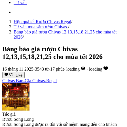
Tư vấn
Hộp quà tết Rượu Chivas Regal
/
Tư vấn mua sắm rượu Chivas
/
Bảng báo giá rượu Chivas 12,13,15,18,21,25 cho mùa tết
2026
/
Bảng báo giá rượu Chivas
12,13,15,18,21,25 cho mùa tết 2026
16 tháng 11 2025
·
3543 từ
·
17 phút
·
loading
·
loading
·
Like
Chivas
Bao-Gia
Chivas-Regal
Tác giả
Rượu Song Long
Rượu Song Long được ra đời với sứ mệnh mang đến cho khách