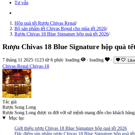
Tư vấn
Hộp quà tết Rượu Chivas Regal
/
Bộ sản phẩm tết Chivas Regal cho mùa tết 2026
/
Rượu Chivas 18 Blue Signature hộp quà tết 2026
/
Rượu Chivas 18 Blue Signature hộp quà tế
7 tháng 11 2025
·
1123 từ
·
6 phút
·
loading
·
loading
·
Like
Chivas-Regal
Chivas-18
Tác giả
Rượu Song Long
Rượu Song Long được ra đời với sứ mệnh mang đến cho khách hàng n
Mục lục
Giới thiệu rượu Chivas 18 Blue Signature hộp quà tết 2026
Đặc điểm sản phẩm rượu Chivas 18 Blue Signature hộp quà tế