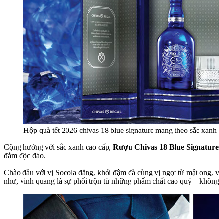
Hộp quà tết 2026 chivas 18 blue signature mang theo sắc xanh h
Cộng hưởng với sắc xanh cao cấp,
Rượu Chivas 18 Blue Signature
đằm độc đáo.
Chào đầu với vị Socola đắng, khói đậm đà cùng vị ngọt từ mật ong, 
như, vinh quang là sự phối trộn từ những phẩm chất cao quý – không 