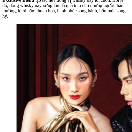
Exclusive Blend
tạo tác nê hương vị whisky đầy lôi cuốn. Bởi lẽ
đó, dòng whisky này xừng tầm là quà trao cho những người thân
thương, khởi năm thuận hoà, hạnh phúc song hành, bốn mùa song
hỷ.